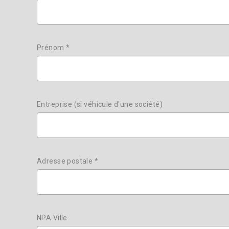
Prénom *
Entreprise (si véhicule d'une société)
Adresse postale *
NPA Ville