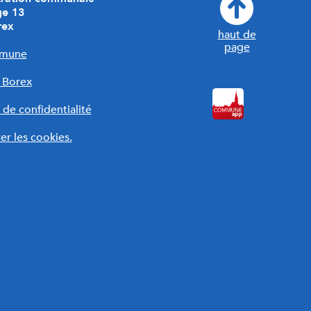
ge 13
rex
haut de
page
mune
r Borex
 de confidentialité
er les cookies.