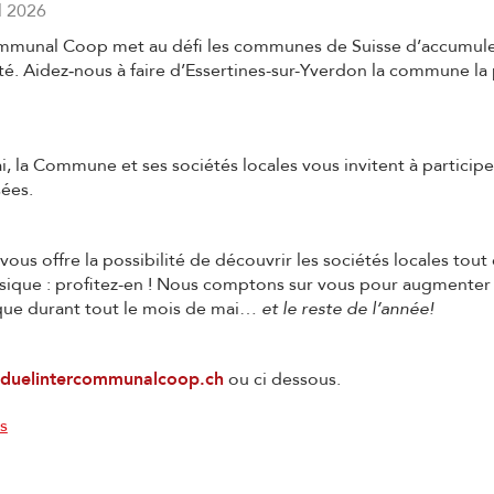
il 2026
mmunal Coop met au défi les communes de Suisse d’accumuler
té. Aidez‑nous à faire d’Essertines-sur-Yverdon la commune la 
, la Commune et ses sociétés locales vous invitent à participe
sées.
ous offre la possibilité de
découvrir les sociétés locales tout
sique : profitez-en
! Nous comptons sur vous pour augmenter
ique durant tout le mois de mai…
et le reste de l’année!
duelintercommunalcoop.ch
ou ci dessous.
s