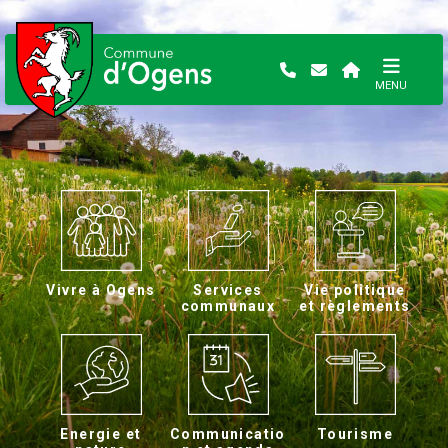
MENU
Vivre à Ogens
Services
Vie politique
communaux
et règlements
Energie et
Communicatio
Tourisme