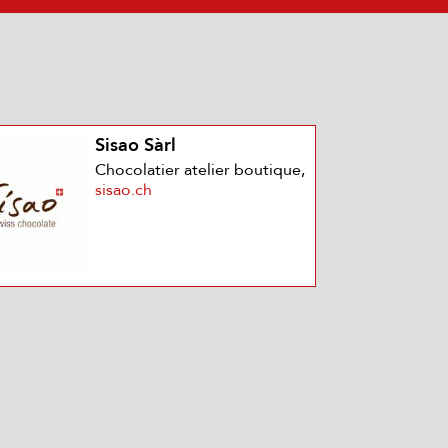
Sisao Sàrl
Chocolatier atelier boutique,
sisao.ch