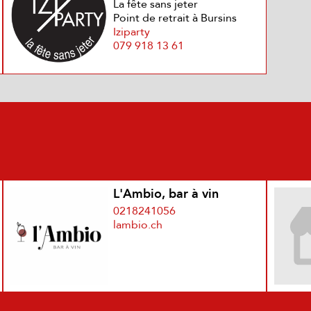
La fête sans jeter
Point de retrait à Bursins
Iziparty
079 918 13 61
L'Ambio, bar à vin
0218241056
lambio.ch