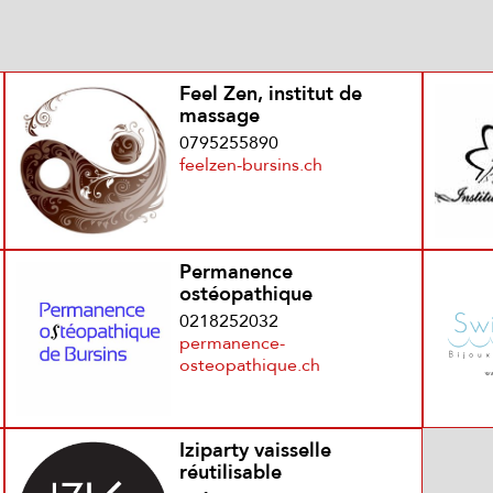
Feel Zen, institut de
massage
0795255890
feelzen-bursins.ch
Permanence
ostéopathique
0218252032
permanence-
osteopathique.ch
Iziparty vaisselle
réutilisable