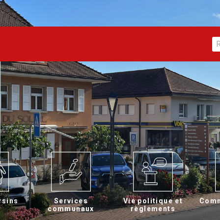
rsins
Services
Vie politique et
Comm
communaux
règlements