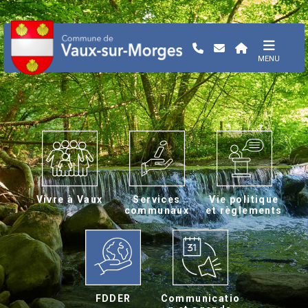
MENU
Vivre à Vaux
Services
Vie politique
communaux
et règlements
FDDER
Communicatio