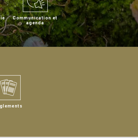
gie
Communication et
agenda
glements