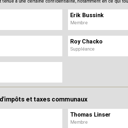
 est tenue à une certaine confidentialité, notamment en ce qui to
Erik Bussink
Membre
Roy Chacko
Suppléance
 d'impôts et taxes communaux
Thomas Linser
Membre