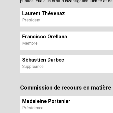
publics. Elle a un droit d'investigation illimité et
Laurent Thévenaz
Président
Francisco Orellana
Membre
Sébastien Durbec
Suppléance
Commission de recours en matière
Madeleine Portenier
Présidence