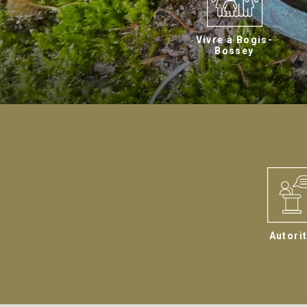
Vivre à Bogis-
Bossey
Autori