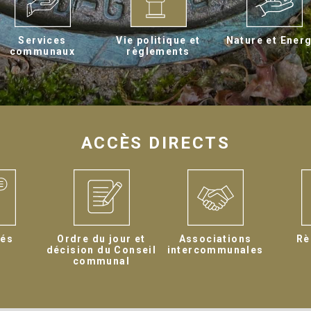
Services
Vie politique et
Nature et Ener
communaux
règlements
ACCÈS DIRECTS
tés
Ordre du jour et
Associations
Rè
décision du Conseil
intercommunales
communal